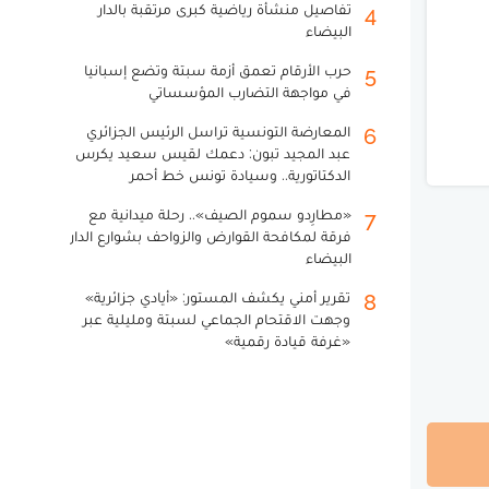
تفاصيل منشأة رياضية كبرى مرتقبة بالدار
4
البيضاء
حرب الأرقام تعمق أزمة سبتة وتضع إسبانيا
5
في مواجهة التضارب المؤسساتي
المعارضة التونسية تراسل الرئيس الجزائري
6
عبد المجيد تبون: دعمك لقيس سعيد يكرس
الدكتاتورية.. وسيادة تونس خط أحمر
«مطارِدو سموم الصيف».. رحلة ميدانية مع
7
فرقة لمكافحة القوارض والزواحف بشوارع الدار
البيضاء
تقرير أمني يكشف المستور: «أيادي جزائرية»
8
وجهت الاقتحام الجماعي لسبتة ومليلية عبر
«غرفة قيادة رقمية»