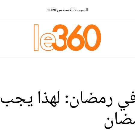
السبت
8
أغسطس
2026
ي رمضان: لهذا يجب 
مضان