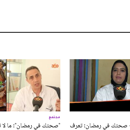
مجتمع
 - صحتك في رمضان: تعرف
"صحتك في رمضان": ما لا ت