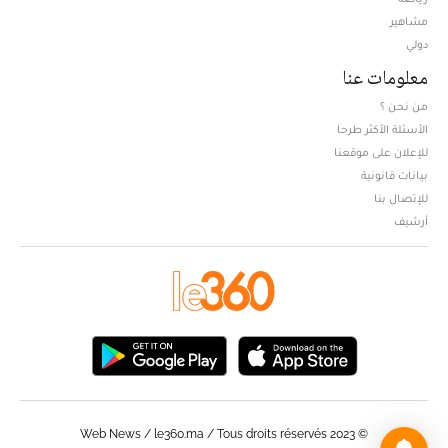
مشاهير
دولي
معلومات عنا
من نحن ؟
الأسئلة الأكثر طرحا
للإعلان على موقعنا
بيانات قانونية
للإتصال بنا
أرشيف
© Web News / le360.ma / Tous droits réservés 2023