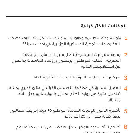
المقالات الأكثر قراءة
1
«أوت» و«أغسطس» و«الولايات» ونداءات «الحريك».. كيف فضحت
اللغة بصمات الأجهزة العسكرية الجزائرية في أحداث سبتة؟
2
رسوم «التوقيت الميسر» تشعل فتيل الاحتقان بالجامعات
المغربية.. الطلبة الموظفون يرفضون ورؤساء الجامعات يدافعون
عن استقلاليتهم المالية
3
«نوكليو ناسيونال».. النيونازية الإسبانية تخلع قناعها
4
العميل السابق في مكافحة التجسس الفرنسي ماثيو غديري يكشف
تفاصيل مثيرة عن روابط نظام الملالي والبوليساريو وحزب الله
والجزائر
5
تأشيرة الدخول للولايات المتحدة: مواطنو 30 دولة إفريقية مطالبون
بدفع كفالة تصل إلى 20 ألف دولار
6
أضخم ثلاثة سدود بالمغرب: هل حافظت على نسب ملئها رغم
موجات الحر الصيفية؟