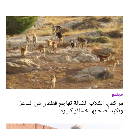
مجتمع
مراكش. الكلاب الضالة تهاجم قطعان من الماعز
وتكبد أصحابها خسائر كبيرة‎