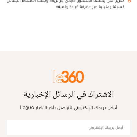
8
تقرير أمني يكشف المستور: «أيادي جزائرية» وجهت الاقتحام الجماعي
لسبتة ومليلية عبر «غرفة قيادة رقمية»
الاشتراك في الرسائل الإخبارية
أدخل بريدك الإلكتروني للتوصل بآخر الأخبار Le360