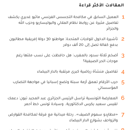
المقالات الأكثر قراءة
1
العميل السابق في مكافحة التجسس الفرنسي ماثيو غديري يكشف
تفاصيل مثيرة عن روابط نظام الملالي والبوليساريو وحزب الله
والجزائر
2
تأشيرة الدخول للولايات المتحدة: مواطنو 30 دولة إفريقية مطالبون
بدفع كفالة تصل إلى 20 ألف دولار
3
أضخم ثلاثة سدود بالمغرب: هل حافظت على نسب ملئها رغم
موجات الحر الصيفية؟
4
تفاصيل منشأة رياضية كبرى مرتقبة بالدار البيضاء
5
حرب الأرقام تعمق أزمة سبتة وتضع إسبانيا في مواجهة التضارب
المؤسساتي
6
المعارضة التونسية تراسل الرئيس الجزائري عبد المجيد تبون: دعمك
لقيس سعيد يكرس الدكتاتورية.. وسيادة تونس خط أحمر
7
«مطارِدو سموم الصيف».. رحلة ميدانية مع فرقة لمكافحة القوارض
والزواحف بشوارع الدار البيضاء