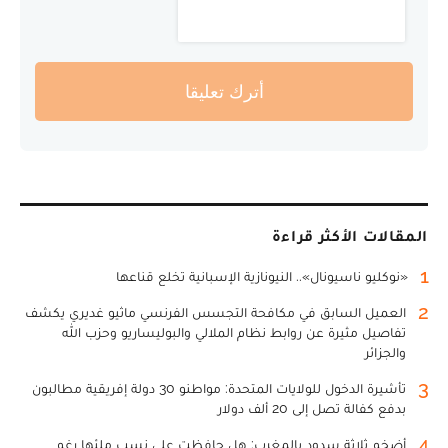
أترك تعليقا
المقالات الأكثر قراءة
1
«نوكليو ناسيونال».. النيونازية الإسبانية تخلع قناعها
2
العميل السابق في مكافحة التجسس الفرنسي ماثيو غديري يكشف
تفاصيل مثيرة عن روابط نظام الملالي والبوليساريو وحزب الله
والجزائر
3
تأشيرة الدخول للولايات المتحدة: مواطنو 30 دولة إفريقية مطالبون
بدفع كفالة تصل إلى 20 ألف دولار
4
أضخم ثلاثة سدود بالمغرب: هل حافظت على نسب ملئها رغم