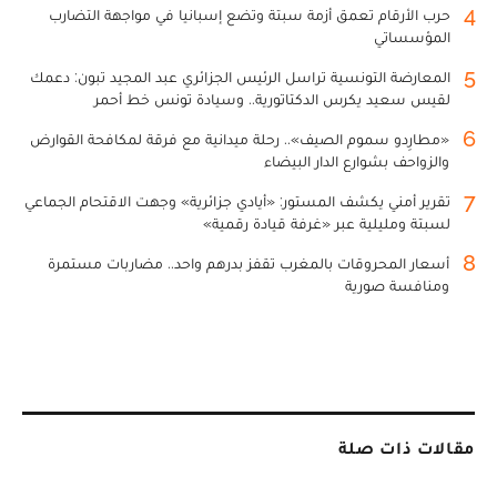
4
حرب الأرقام تعمق أزمة سبتة وتضع إسبانيا في مواجهة التضارب
المؤسساتي
5
المعارضة التونسية تراسل الرئيس الجزائري عبد المجيد تبون: دعمك
لقيس سعيد يكرس الدكتاتورية.. وسيادة تونس خط أحمر
6
«مطارِدو سموم الصيف».. رحلة ميدانية مع فرقة لمكافحة القوارض
والزواحف بشوارع الدار البيضاء
7
تقرير أمني يكشف المستور: «أيادي جزائرية» وجهت الاقتحام الجماعي
لسبتة ومليلية عبر «غرفة قيادة رقمية»
8
أسعار المحروقات بالمغرب تقفز بدرهم واحد.. مضاربات مستمرة
ومنافسة صورية
مقالات ذات صلة