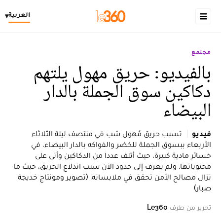
العربية
▾
مجتمع
بالفيديو: حريق مهول يلتهم
دكاكين سوق الجملة بالدار
البيضاء
فيديو
تسبب حريق مُهول شب في منتصف ليلة الثلاثاء
الأربعاء ببسوق الجملة للخضر والفواكه بالدار البيضاء، في
خسائر مادية كبيرة، حيث أتلف عددا من الدكاكين وأتى على
محتوياتها. ولم يعرف إلى حدود الآن سبب اندلاع الحريق، حيث ما
تزال مصالح الأمن تحقق في ملابساته. (تصوير ومونتاج خديجة
صبار)
تحرير من طرف
Le360