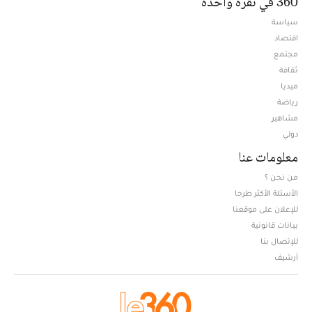
360 في نقرة واحدة
سياسة
اقتصاد
مجتمع
ثقافة
ميديا
Opens in new window
رياضة
مشاهير
دولي
معلومات عنا
من نحن ؟
الأسئلة الأكثر طرحا
للإعلان على موقعنا
بيانات قانونية
للإتصال بنا
أرشيف