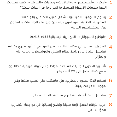
1
«أوت» و«أغسطس» و«الولايات» ونداءات «الحريك».. كيف فضحت
اللغة بصمات الأجهزة العسكرية الجزائرية في أحداث سبتة؟
2
رسوم «التوقيت الميسر» تشعل فتيل الاحتقان بالجامعات
المغربية.. الطلبة الموظفون يرفضون ورؤساء الجامعات يدافعون
عن استقلاليتهم المالية
3
«نوكليو ناسيونال».. النيونازية الإسبانية تخلع قناعها
4
العميل السابق في مكافحة التجسس الفرنسي ماثيو غديري يكشف
تفاصيل مثيرة عن روابط نظام الملالي والبوليساريو وحزب الله
والجزائر
5
تأشيرة الدخول للولايات المتحدة: مواطنو 30 دولة إفريقية مطالبون
بدفع كفالة تصل إلى 20 ألف دولار
6
أضخم ثلاثة سدود بالمغرب: هل حافظت على نسب ملئها رغم
موجات الحر الصيفية؟
7
تفاصيل منشأة رياضية كبرى مرتقبة بالدار البيضاء
8
حرب الأرقام تعمق أزمة سبتة وتضع إسبانيا في مواجهة التضارب
المؤسساتي