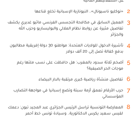
عن استقلاليتهم المالية
2
«نوكليو ناسيونال».. النيونازية الإسبانية تخلع قناعها
3
العميل السابق في مكافحة التجسس الفرنسي ماثيو غديري يكشف
تفاصيل مثيرة عن روابط نظام الملالي والبوليساريو وحزب الله
والجزائر
4
تأشيرة الدخول للولايات المتحدة: مواطنو 30 دولة إفريقية مطالبون
بدفع كفالة تصل إلى 20 ألف دولار
5
أضخم ثلاثة سدود بالمغرب: هل حافظت على نسب ملئها رغم
موجات الحر الصيفية؟
6
تفاصيل منشأة رياضية كبرى مرتقبة بالدار البيضاء
7
حرب الأرقام تعمق أزمة سبتة وتضع إسبانيا في مواجهة التضارب
المؤسساتي
8
المعارضة التونسية تراسل الرئيس الجزائري عبد المجيد تبون: دعمك
لقيس سعيد يكرس الدكتاتورية.. وسيادة تونس خط أحمر