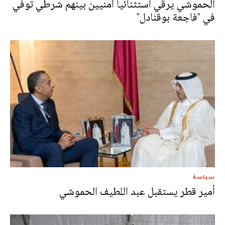
الحموشي يرقي استثنائيا أمنيين بينهم شرطي توفي
في "فاجعة بوقنادل"
سياسة
أمير قطر يستقبل عبد اللطيف الحموشي