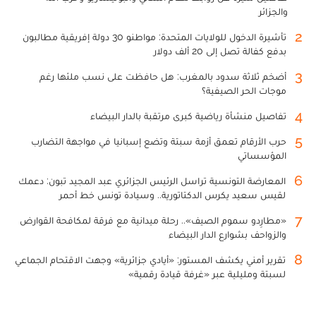
والجزائر
2
تأشيرة الدخول للولايات المتحدة: مواطنو 30 دولة إفريقية مطالبون
بدفع كفالة تصل إلى 20 ألف دولار
3
أضخم ثلاثة سدود بالمغرب: هل حافظت على نسب ملئها رغم
موجات الحر الصيفية؟
4
تفاصيل منشأة رياضية كبرى مرتقبة بالدار البيضاء
5
حرب الأرقام تعمق أزمة سبتة وتضع إسبانيا في مواجهة التضارب
المؤسساتي
6
المعارضة التونسية تراسل الرئيس الجزائري عبد المجيد تبون: دعمك
لقيس سعيد يكرس الدكتاتورية.. وسيادة تونس خط أحمر
7
«مطارِدو سموم الصيف».. رحلة ميدانية مع فرقة لمكافحة القوارض
والزواحف بشوارع الدار البيضاء
8
تقرير أمني يكشف المستور: «أيادي جزائرية» وجهت الاقتحام الجماعي
لسبتة ومليلية عبر «غرفة قيادة رقمية»