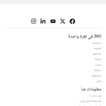
ns in new window
360 في نقرة واحدة
سياسة
اقتصاد
مجتمع
ثقافة
ميديا
Opens in new window
رياضة
مشاهير
دولي
معلومات عنا
من نحن ؟
الأسئلة الأكثر طرحا