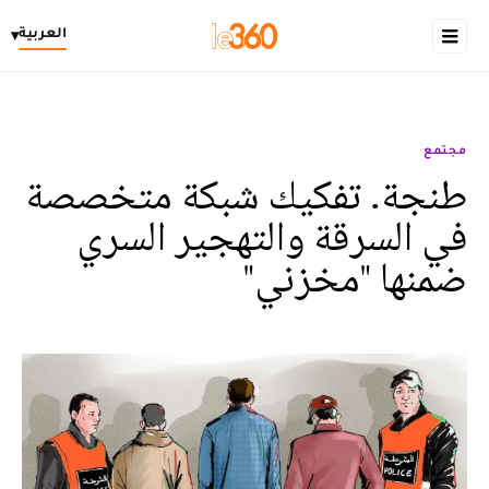
العربية
▾
مجتمع
طنجة. تفكيك شبكة متخصصة
في السرقة والتهجير السري
ضمنها "مخزني"