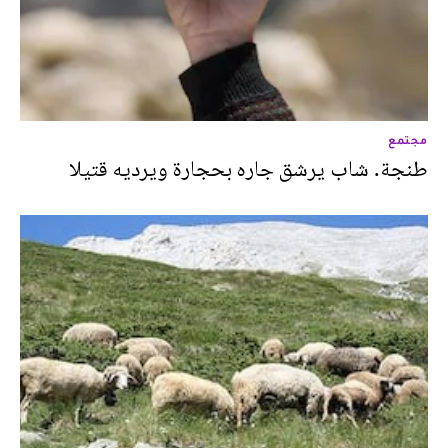
مجتمع
طنجة. شاب يرشق جاره بحجارة ويرديه قتيلا