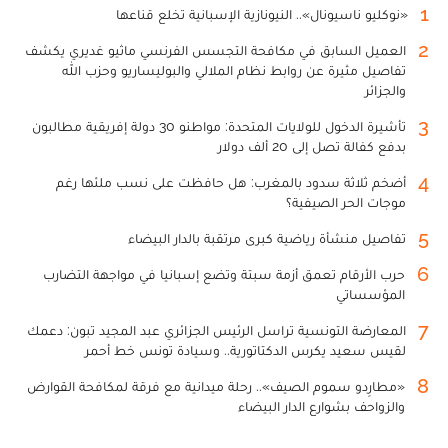
1
«نوكليو ناسيونال».. النيونازية الإسبانية تخلع قناعها
2
العميل السابق في مكافحة التجسس الفرنسي ماثيو غديري يكشف
تفاصيل مثيرة عن روابط نظام الملالي والبوليساريو وحزب الله
والجزائر
3
تأشيرة الدخول للولايات المتحدة: مواطنو 30 دولة إفريقية مطالبون
بدفع كفالة تصل إلى 20 ألف دولار
4
أضخم ثلاثة سدود بالمغرب: هل حافظت على نسب ملئها رغم
موجات الحر الصيفية؟
5
تفاصيل منشأة رياضية كبرى مرتقبة بالدار البيضاء
6
حرب الأرقام تعمق أزمة سبتة وتضع إسبانيا في مواجهة التضارب
المؤسساتي
7
المعارضة التونسية تراسل الرئيس الجزائري عبد المجيد تبون: دعمك
لقيس سعيد يكرس الدكتاتورية.. وسيادة تونس خط أحمر
8
«مطارِدو سموم الصيف».. رحلة ميدانية مع فرقة لمكافحة القوارض
والزواحف بشوارع الدار البيضاء