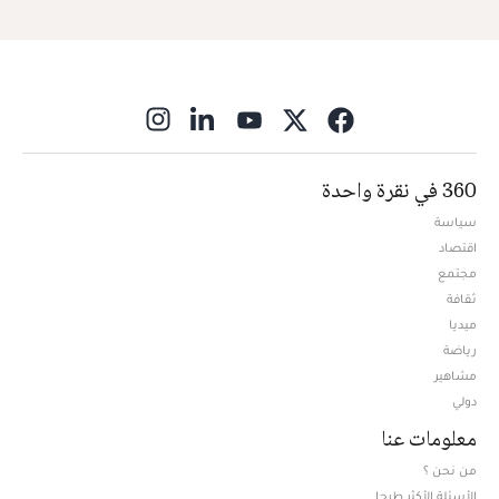
ns in new window
360 في نقرة واحدة
سياسة
اقتصاد
مجتمع
ثقافة
ميديا
Opens in new window
رياضة
مشاهير
دولي
معلومات عنا
من نحن ؟
الأسئلة الأكثر طرحا