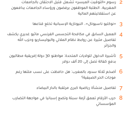
2
رسوم «التوقيت الميسر» تشعل فتيل الاحتقان بالجامعات
المغربية.. الطلبة الموظفون يرفضون ورؤساء الجامعات يدافعون
عن استقلاليتهم المالية
3
«نوكليو ناسيونال».. النيونازية الإسبانية تخلع قناعها
4
العميل السابق في مكافحة التجسس الفرنسي ماثيو غديري يكشف
تفاصيل مثيرة عن روابط نظام الملالي والبوليساريو وحزب الله
والجزائر
5
تأشيرة الدخول للولايات المتحدة: مواطنو 30 دولة إفريقية مطالبون
بدفع كفالة تصل إلى 20 ألف دولار
6
أضخم ثلاثة سدود بالمغرب: هل حافظت على نسب ملئها رغم
موجات الحر الصيفية؟
7
تفاصيل منشأة رياضية كبرى مرتقبة بالدار البيضاء
8
حرب الأرقام تعمق أزمة سبتة وتضع إسبانيا في مواجهة التضارب
المؤسساتي