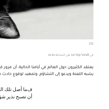
DR
في 12/09/2018 على الساعة 11:11
يعتقد الكثيرون حول العالم في أيامنا الحالية، أن مرور ق
يشبه اللعنة ويدعو إلى التشاؤم، وتمهيد لوقوع حادث سي
فما أصل تلك الخرافة إذن؟ وكيف كانت القطط مثار إعجاب الناس قديما، قبل
أن تصبح نذير شؤم