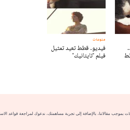
منوعات
.
فيديو. قطط تعيد تمثيل
طط
فيلم "تايتانيك"
لات بموجب مقالاتنا، بالإضافة إلى تجربة مساهمتك، ندعوك لمراجعة قواعد الاس