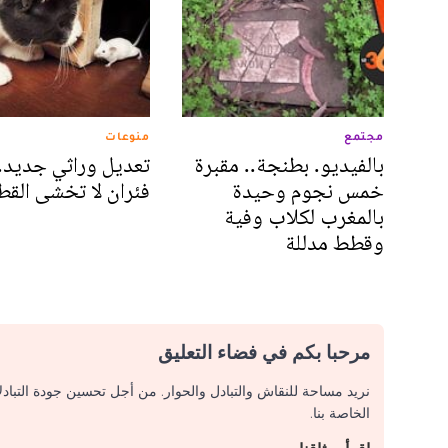
مجتمع
منوعات
بالفيديو. بطنجة.. مقبرة
تعديل وراثي جديد.
خمس نجوم وحيدة
فئران لا تخشى الق
بالمغرب لكلاب وفية
وقطط مدللة
مرحبا بكم في فضاء التعليق
نريد مساحة للنقاش والتبادل والحوار. من أجل تحسين جودة التباد
الخاصة بنا.