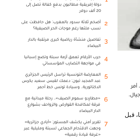
دولة إفريقية مطالبون بدفع كفالة تصل إلى
20 ألف دولار
أضخم ثلاثة سدود بالمغرب: هل حافظت على
2
نسب ملئها رغم موجات الحر الصيفية؟
تفاصيل منشأة رياضية كبرى مرتقبة بالدار
3
البيضاء
حرب الأرقام تعمق أزمة سبتة وتضع إسبانيا
4
في مواجهة التضارب المؤسساتي
المعارضة التونسية تراسل الرئيس الجزائري
5
عبد المجيد تبون: دعمك لقيس سعيد يكرس
 أمر
الدكتاتورية.. وسيادة تونس خط أحمر
يال.
«مطارِدو سموم الصيف».. رحلة ميدانية مع
6
فرقة لمكافحة القوارض والزواحف بشوارع
الدار البيضاء
تقرير أمني يكشف المستور: «أيادي جزائرية»
7
وجهت الاقتحام الجماعي لسبتة ومليلية عبر
«غرفة قيادة رقمية»