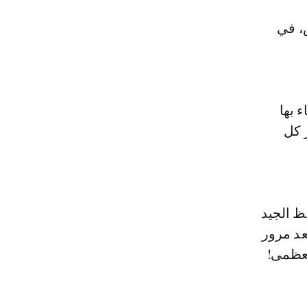
، في
 بها
 كل
ظ الجيد
عد مرور
لعظمى!