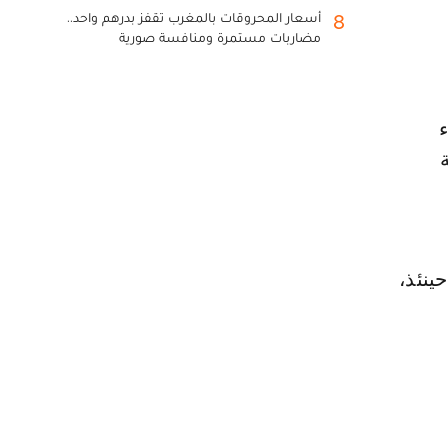
أسعار المحروقات بالمغرب تقفز بدرهم واحد..
8
مضاربات مستمرة ومنافسة صورية
ء
ينئذ،