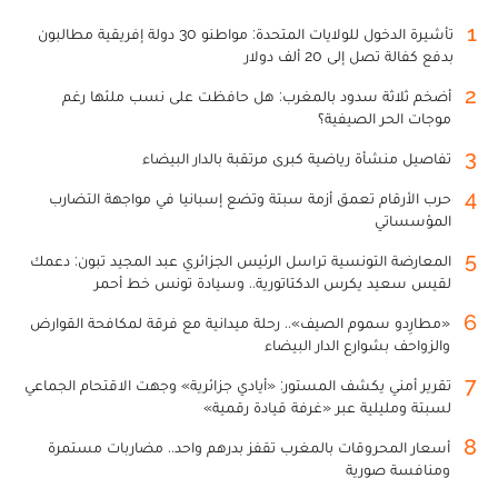
1
تأشيرة الدخول للولايات المتحدة: مواطنو 30 دولة إفريقية مطالبون
بدفع كفالة تصل إلى 20 ألف دولار
2
أضخم ثلاثة سدود بالمغرب: هل حافظت على نسب ملئها رغم
موجات الحر الصيفية؟
3
تفاصيل منشأة رياضية كبرى مرتقبة بالدار البيضاء
4
حرب الأرقام تعمق أزمة سبتة وتضع إسبانيا في مواجهة التضارب
المؤسساتي
5
المعارضة التونسية تراسل الرئيس الجزائري عبد المجيد تبون: دعمك
لقيس سعيد يكرس الدكتاتورية.. وسيادة تونس خط أحمر
6
«مطارِدو سموم الصيف».. رحلة ميدانية مع فرقة لمكافحة القوارض
والزواحف بشوارع الدار البيضاء
7
تقرير أمني يكشف المستور: «أيادي جزائرية» وجهت الاقتحام الجماعي
لسبتة ومليلية عبر «غرفة قيادة رقمية»
8
أسعار المحروقات بالمغرب تقفز بدرهم واحد.. مضاربات مستمرة
ومنافسة صورية