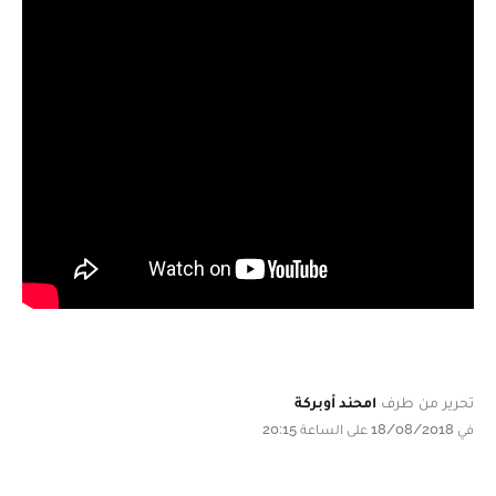
تحرير من طرف
امحند أوبركة
في 18/08/2018 على الساعة 20:15