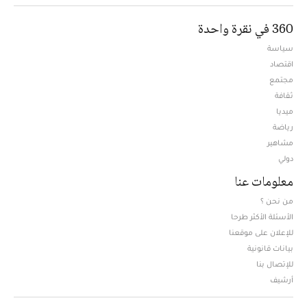
360 في نقرة واحدة
سياسة
اقتصاد
مجتمع
ثقافة
ميديا
Opens in new window
رياضة
مشاهير
دولي
معلومات عنا
من نحن ؟
الأسئلة الأكثر طرحا
للإعلان على موقعنا
بيانات قانونية
للإتصال بنا
أرشيف