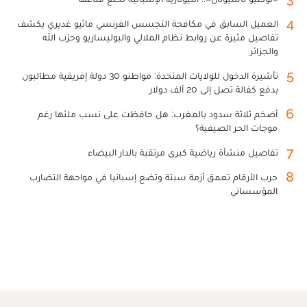
4
العميل السابق في مكافحة التجسس الفرنسي ماثيو غديري يكشف
تفاصيل مثيرة عن روابط نظام الملالي والبوليساريو وحزب الله
والجزائر
5
تأشيرة الدخول للولايات المتحدة: مواطنو 30 دولة إفريقية مطالبون
بدفع كفالة تصل إلى 20 ألف دولار
6
أضخم ثلاثة سدود بالمغرب: هل حافظت على نسب ملئها رغم
موجات الحر الصيفية؟
7
تفاصيل منشأة رياضية كبرى مرتقبة بالدار البيضاء
8
حرب الأرقام تعمق أزمة سبتة وتضع إسبانيا في مواجهة التضارب
المؤسساتي