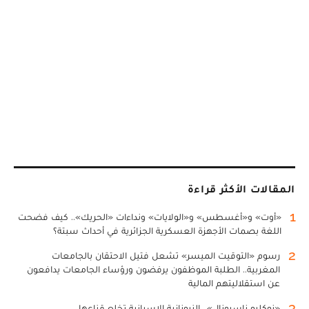
المقالات الأكثر قراءة
1
«أوت» و«أغسطس» و«الولايات» ونداءات «الحريك».. كيف فضحت
اللغة بصمات الأجهزة العسكرية الجزائرية في أحداث سبتة؟
2
رسوم «التوقيت الميسر» تشعل فتيل الاحتقان بالجامعات
المغربية.. الطلبة الموظفون يرفضون ورؤساء الجامعات يدافعون
عن استقلاليتهم المالية
3
«نوكليو ناسيونال».. النيونازية الإسبانية تخلع قناعها