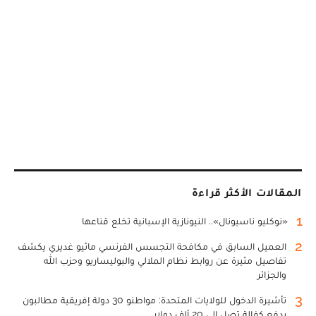
المقالات الأكثر قراءة
1
«نوكليو ناسيونال».. النيونازية الإسبانية تخلع قناعها
2
العميل السابق في مكافحة التجسس الفرنسي ماثيو غديري يكشف
تفاصيل مثيرة عن روابط نظام الملالي والبوليساريو وحزب الله
والجزائر
3
تأشيرة الدخول للولايات المتحدة: مواطنو 30 دولة إفريقية مطالبون
بدفع كفالة تصل إلى 20 ألف دولار