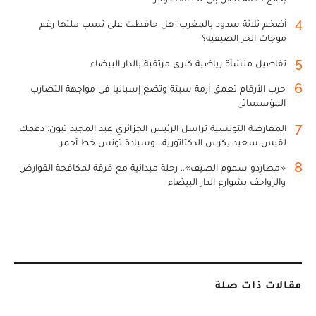
4
أضخم ثلاثة سدود بالمغرب: هل حافظت على نسب ملئها رغم
موجات الحر الصيفية؟
5
تفاصيل منشأة رياضية كبرى مرتقبة بالدار البيضاء
6
حرب الأرقام تعمق أزمة سبتة وتضع إسبانيا في مواجهة التضارب
المؤسساتي
7
المعارضة التونسية تراسل الرئيس الجزائري عبد المجيد تبون: دعمك
لقيس سعيد يكرس الدكتاتورية.. وسيادة تونس خط أحمر
8
«مطارِدو سموم الصيف».. رحلة ميدانية مع فرقة لمكافحة القوارض
والزواحف بشوارع الدار البيضاء
مقالات ذات صلة