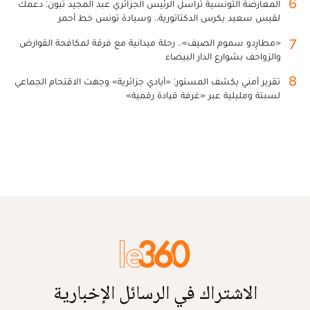
6
المعارضة التونسية تراسل الرئيس الجزائري عبد المجيد تبون: دعمك
لقيس سعيد يكرس الدكتاتورية.. وسيادة تونس خط أحمر
7
«مطارِدو سموم الصيف».. رحلة ميدانية مع فرقة لمكافحة القوارض
والزواحف بشوارع الدار البيضاء
8
تقرير أمني يكشف المستور: «أيادي جزائرية» وجهت الاقتحام الجماعي
لسبتة ومليلية عبر «غرفة قيادة رقمية»
الاشتراك في الرسائل الإخبارية