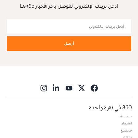
أدخل بريدك الإلكتروني للتوصل بآخر الأخبار Le360
أرسل
ns in new window
360 في نقرة واحدة
سياسة
اقتصاد
مجتمع
ثقافة