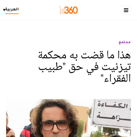
العربية
▾
مجتمع
هذا ما قضت به محكمة
تيزنيت في حق "طبيب
الفقراء"