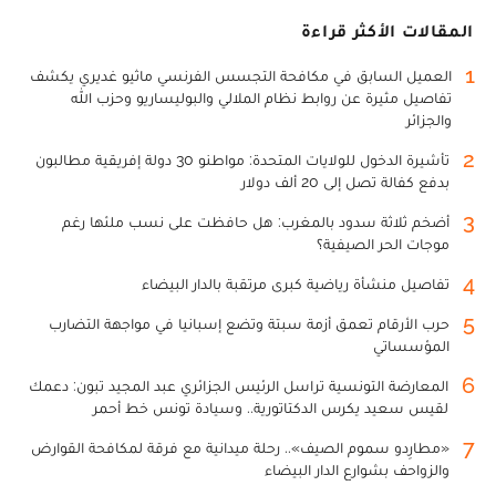
المقالات الأكثر قراءة
1
العميل السابق في مكافحة التجسس الفرنسي ماثيو غديري يكشف
تفاصيل مثيرة عن روابط نظام الملالي والبوليساريو وحزب الله
والجزائر
2
تأشيرة الدخول للولايات المتحدة: مواطنو 30 دولة إفريقية مطالبون
بدفع كفالة تصل إلى 20 ألف دولار
3
أضخم ثلاثة سدود بالمغرب: هل حافظت على نسب ملئها رغم
موجات الحر الصيفية؟
4
تفاصيل منشأة رياضية كبرى مرتقبة بالدار البيضاء
5
حرب الأرقام تعمق أزمة سبتة وتضع إسبانيا في مواجهة التضارب
المؤسساتي
6
المعارضة التونسية تراسل الرئيس الجزائري عبد المجيد تبون: دعمك
لقيس سعيد يكرس الدكتاتورية.. وسيادة تونس خط أحمر
7
«مطارِدو سموم الصيف».. رحلة ميدانية مع فرقة لمكافحة القوارض
والزواحف بشوارع الدار البيضاء