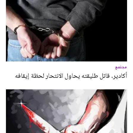
مجتمع
أكادير. قاتل طليقته يحاول الانتحار لحظة إيقافه