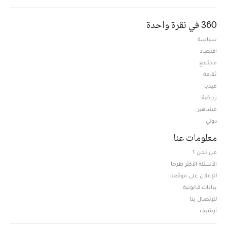
360 في نقرة واحدة
سياسة
اقتصاد
مجتمع
ثقافة
ميديا
Opens in new window
رياضة
مشاهير
دولي
معلومات عنا
من نحن ؟
الأسئلة الأكثر طرحا
للإعلان على موقعنا
بيانات قانونية
للإتصال بنا
أرشيف