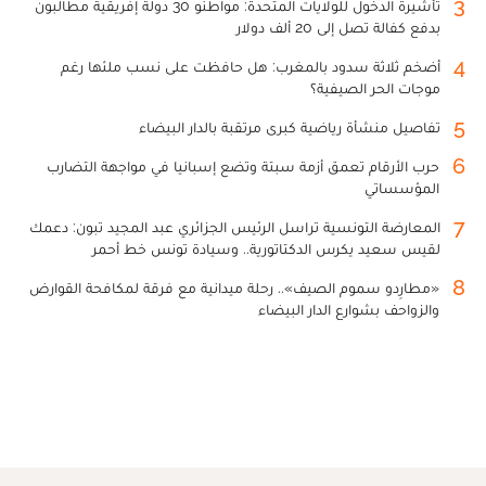
3
تأشيرة الدخول للولايات المتحدة: مواطنو 30 دولة إفريقية مطالبون
بدفع كفالة تصل إلى 20 ألف دولار
4
أضخم ثلاثة سدود بالمغرب: هل حافظت على نسب ملئها رغم
موجات الحر الصيفية؟
5
تفاصيل منشأة رياضية كبرى مرتقبة بالدار البيضاء
6
حرب الأرقام تعمق أزمة سبتة وتضع إسبانيا في مواجهة التضارب
المؤسساتي
7
المعارضة التونسية تراسل الرئيس الجزائري عبد المجيد تبون: دعمك
لقيس سعيد يكرس الدكتاتورية.. وسيادة تونس خط أحمر
8
«مطارِدو سموم الصيف».. رحلة ميدانية مع فرقة لمكافحة القوارض
والزواحف بشوارع الدار البيضاء