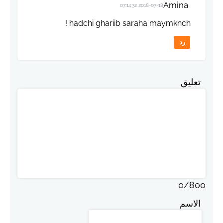
Amina
2018-07-18 07:14:32
hadchi ghariib saraha maymknch !
رد
تعليق
0
/
800
الاسم