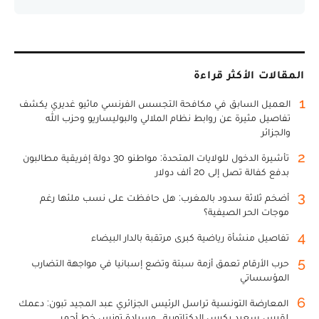
المقالات الأكثر قراءة
1
العميل السابق في مكافحة التجسس الفرنسي ماثيو غديري يكشف
تفاصيل مثيرة عن روابط نظام الملالي والبوليساريو وحزب الله
والجزائر
2
تأشيرة الدخول للولايات المتحدة: مواطنو 30 دولة إفريقية مطالبون
بدفع كفالة تصل إلى 20 ألف دولار
3
أضخم ثلاثة سدود بالمغرب: هل حافظت على نسب ملئها رغم
موجات الحر الصيفية؟
4
تفاصيل منشأة رياضية كبرى مرتقبة بالدار البيضاء
5
حرب الأرقام تعمق أزمة سبتة وتضع إسبانيا في مواجهة التضارب
المؤسساتي
6
المعارضة التونسية تراسل الرئيس الجزائري عبد المجيد تبون: دعمك
لقيس سعيد يكرس الدكتاتورية.. وسيادة تونس خط أحمر