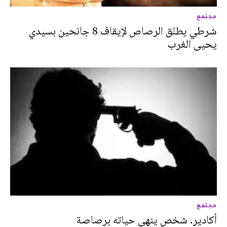
مجتمع
شرطي يطلق الرصاص لإيقاف 8 جانحين بسيدي
يحيى الغرب
مجتمع
أكادير. شخص ينهي حياته برصاصة