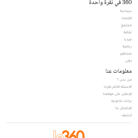
360 في نقرة واحدة
سياسة
اقتصاد
مجتمع
ثقافة
ميديا
Opens in new window
رياضة
مشاهير
دولي
معلومات عنا
من نحن ؟
الأسئلة الأكثر طرحا
للإعلان على موقعنا
بيانات قانونية
للإتصال بنا
أرشيف