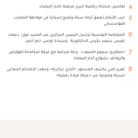
4
تفاصيل منشأة رياضية كبرى مرتقبة بالدار البيضاء
5
حرب الأرقام تعمق أزمة سبتة وتضع إسبانيا في مواجهة التضارب
المؤسساتي
6
المعارضة التونسية تراسل الرئيس الجزائري عبد المجيد تبون: دعمك
لقيس سعيد يكرس الدكتاتورية.. وسيادة تونس خط أحمر
7
«مطارِدو سموم الصيف».. رحلة ميدانية مع فرقة لمكافحة القوارض
والزواحف بشوارع الدار البيضاء
8
تقرير أمني يكشف المستور: «أيادي جزائرية» وجهت الاقتحام الجماعي
لسبتة ومليلية عبر «غرفة قيادة رقمية»