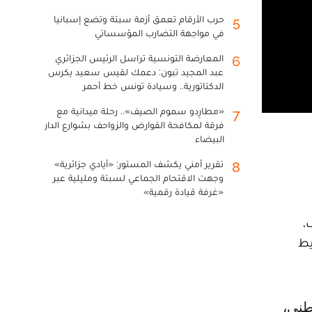
حرب الأرقام تعمق أزمة سبتة وتضع إسبانيا
5
في مواجهة التضارب المؤسساتي
المعارضة التونسية تراسل الرئيس الجزائري
6
عبد المجيد تبون: دعمك لقيس سعيد يكرس
الدكتاتورية.. وسيادة تونس خط أحمر
«مطارِدو سموم الصيف».. رحلة ميدانية مع
7
فرقة لمكافحة القوارض والزواحف بشوارع الدار
البيضاء
تقرير أمني يكشف المستور: «أيادي جزائرية»
8
وجهت الاقتحام الجماعي لسبتة ومليلية عبر
«غرفة قيادة رقمية»
،
يط