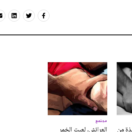
مجتمع
ذة من
العرائش. لعبت الخمر