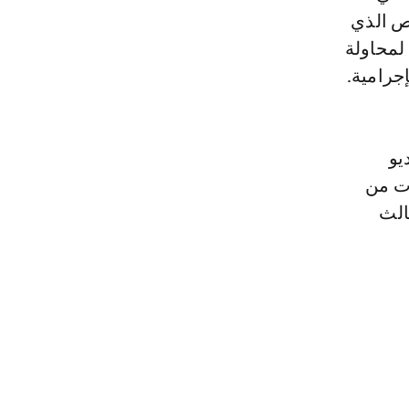
ص الذي
لمحاولة
جرامية.
يو
شرينات من
الث