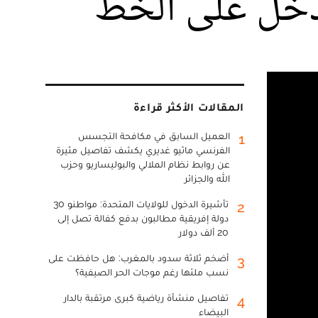
يدخل على الخط
المقالات الأكثر قراءة
العميل السابق في مكافحة التجسس
1
الفرنسي ماثيو غديري يكشف تفاصيل مثيرة
عن روابط نظام الملالي والبوليساريو وحزب
الله والجزائر
تأشيرة الدخول للولايات المتحدة: مواطنو 30
2
دولة إفريقية مطالبون بدفع كفالة تصل إلى
20 ألف دولار
أضخم ثلاثة سدود بالمغرب: هل حافظت على
3
نسب ملئها رغم موجات الحر الصيفية؟
تفاصيل منشأة رياضية كبرى مرتقبة بالدار
4
البيضاء