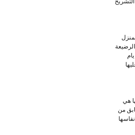
التشريح
بمنزل
الرضيعة
ام
يها
ا هي
ابق من
فاسها