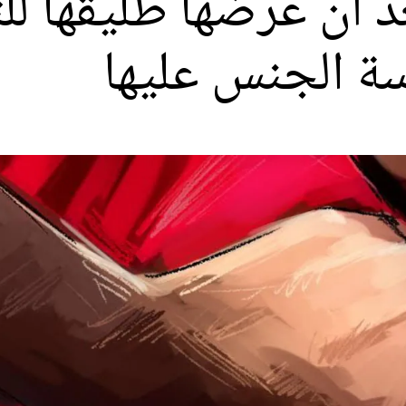
د أن عرضها طليقها ل
سة الجنس عليها