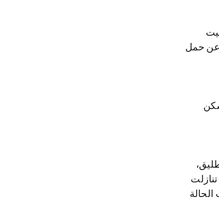
بيت
، لكنها أسفرت عن حمل
ها، للسكن
طليق،
 تنازلت
الحالة