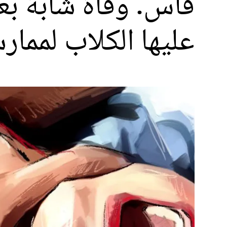
فاس. وفاة شابة بع
عليها الكلاب لممار