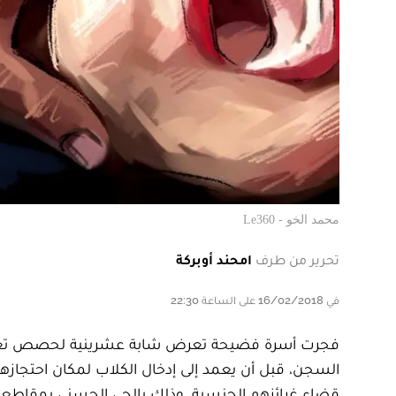
محمد الخو - Le360
تحرير من طرف
امحند أوبركة
في 16/02/2018 على الساعة 22:30
فجرت أسرة فضيحة تعرض شابة عشرينية لحصص تعذيب 
السجن، قبل أن يعمد إلى إدخال الكلاب لمكان احتجازها
قضاء غرائزهم الجنسية، وذلك بالحي الحسني بمقاطعة 