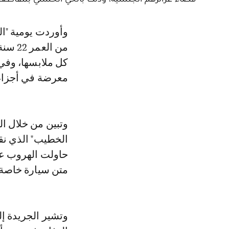
وأوردت يومية "الأخبار" في عددها لنهاية الأسبوع، إن والدة الشابة "س.ه" البالغة
كل ملابسها، وفي 
معرضة في أجزاء 
وتبين من خلال ا
الخطيب" الذي نقل
حاولت الهروب عن
متن سيارة خاصة.
وتشير الجريدة إ