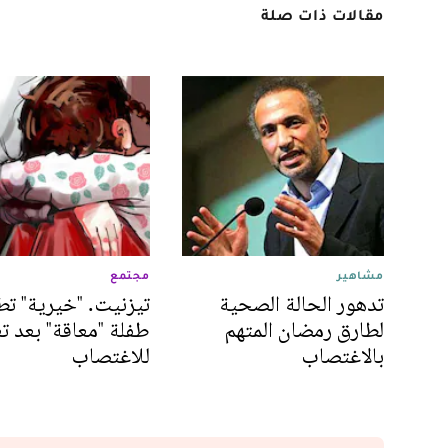
مقالات ذات صلة
مشاهير
مجتمع
تدهور الحالة الصحية
تيزنيت. "خيرية" تط
لطارق رمضان المتهم
طفلة "معاقة" بعد ت
بالاغتصاب
للاغتصاب