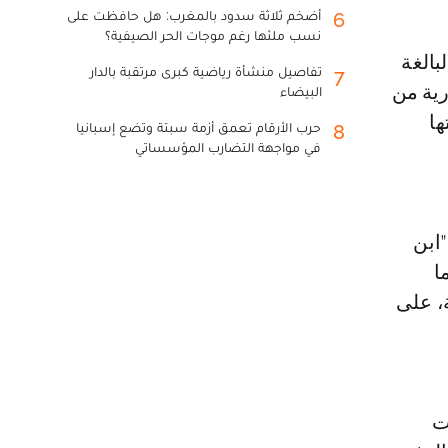
أضخم ثلاثة سدود بالمغرب: هل حافظت على
6
نسب ملئها رغم موجات الحر الصيفية؟
تفاصيل منشأة رياضية كبرى مرتقبة بالدار
7
 ابنتها عارية من
البيضاء
ها
حرب الأرقام تعمق أزمة سبتة وتضع إسبانيا
8
في مواجهة التضارب المؤسساتي
ابن
ا
، على
ت