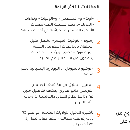
المقالات الأكثر قراءة
«أوت» و«أغسطس» و«الولايات» ونداءات
1
«الحريك».. كيف فضحت اللغة بصمات
الأجهزة العسكرية الجزائرية في أحداث سبتة؟
رسوم «التوقيت الميسر» تشعل فتيل
2
الاحتقان بالجامعات المغربية.. الطلبة
الموظفون يرفضون ورؤساء الجامعات
يدافعون عن استقلاليتهم المالية
«نوكليو ناسيونال».. النيونازية الإسبانية تخلع
3
قناعها
العميل السابق في مكافحة التجسس
4
الفرنسي ماثيو غديري يكشف تفاصيل مثيرة
عن روابط نظام الملالي والبوليساريو وحزب
الله والجزائر
وج من
تأشيرة الدخول للولايات المتحدة: مواطنو 30
5
دولة إفريقية مطالبون بدفع كفالة تصل إلى
 على
20 ألف دولار