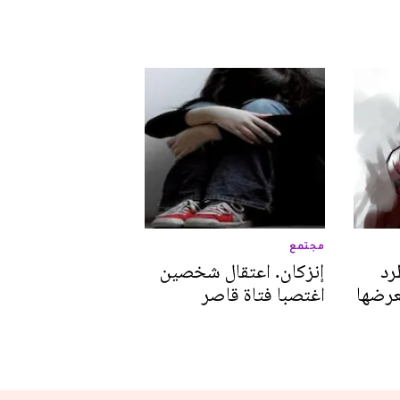
مجتمع
رد
إنزكان. اعتقال شخصين
عرضها
اغتصبا فتاة قاصر