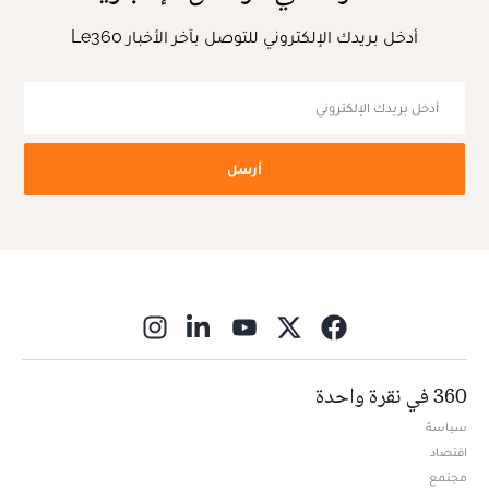
أدخل بريدك الإلكتروني للتوصل بآخر الأخبار Le360
أرسل
ns in new window
360 في نقرة واحدة
سياسة
اقتصاد
مجتمع