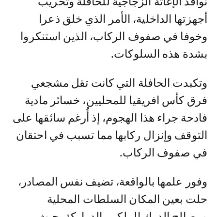
نوافذ الإغاثة الزجاجية للحافلة وتخريب
أجهزتها الداخلية، الأمر الذي خلق ذعرا
وخوفا في صفوف الركاب، الذين استنكروا
بشدة هذه السلوكات.
وتكبدت الحافلة التي كانت تقل مشجعي
فرق كأس افريقيا للمحليين، خسائر مادية
فادحة جراء هذا الهجوم، إذ أُرغم سائقها على
التوقف وإنزال ركابها مما تسبب في احتقان
في صفوف الركاب.
وفور علمها بالواقعة، تضيف نفس المصادر،
حلت بعين المكان السلطات المحلية
ومصالح الدرك الملكي بالدراركة، حيث