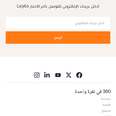
أدخل بريدك الإلكتروني للتوصل بآخر الأخبار Le360
أرسل
ns in new window
360 في نقرة واحدة
سياسة
اقتصاد
مجتمع