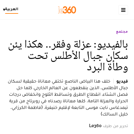
العربية
▾
مجتمع
بالفيديو: عزلة وفقر.. هكذا يئن
سكان جبال الأطلس تحت
وطأة البرد
فيديو
خلف هذا البياض الناصع تختفي معاناة حقيقية لسكان
جبال الأطلس، الذين ينقطعون عن العالم الخارجي كلما حل
فصل الشتاء. انقطاع الطرق وتساقط الثلوج وانخفاض درجات
الحرارة والعزلة التامة، كلها معاناة رصدناه في روبرتاج من قرية
تيمدغاس نايت موسى التابعة لإقليم خنيفرة. (فاطمة الكرزابي،
خليل السالك)
تحرير من طرف
Le360