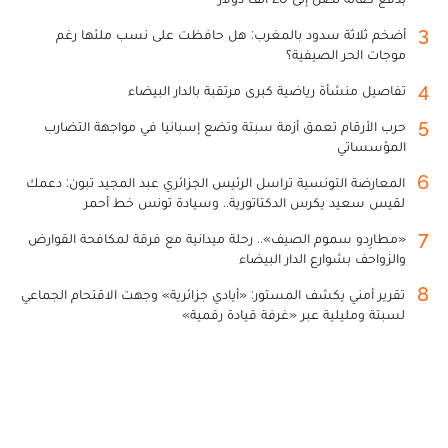
3
أضخم ثلاثة سدود بالمغرب: هل حافظت على نسب ملئها رغم
موجات الحر الصيفية؟
4
تفاصيل منشأة رياضية كبرى مرتقبة بالدار البيضاء
5
حرب الأرقام تعمق أزمة سبتة وتضع إسبانيا في مواجهة التضارب
المؤسساتي
6
المعارضة التونسية تراسل الرئيس الجزائري عبد المجيد تبون: دعمك
لقيس سعيد يكرس الدكتاتورية.. وسيادة تونس خط أحمر
7
«مطارِدو سموم الصيف».. رحلة ميدانية مع فرقة لمكافحة القوارض
والزواحف بشوارع الدار البيضاء
8
تقرير أمني يكشف المستور: «أيادي جزائرية» وجهت الاقتحام الجماعي
لسبتة ومليلية عبر «غرفة قيادة رقمية»