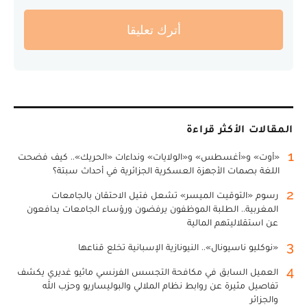
أترك تعليقا
المقالات الأكثر قراءة
1
«أوت» و«أغسطس» و«الولايات» ونداءات «الحريك».. كيف فضحت
اللغة بصمات الأجهزة العسكرية الجزائرية في أحداث سبتة؟
2
رسوم «التوقيت الميسر» تشعل فتيل الاحتقان بالجامعات
المغربية.. الطلبة الموظفون يرفضون ورؤساء الجامعات يدافعون
عن استقلاليتهم المالية
3
«نوكليو ناسيونال».. النيونازية الإسبانية تخلع قناعها
4
العميل السابق في مكافحة التجسس الفرنسي ماثيو غديري يكشف
تفاصيل مثيرة عن روابط نظام الملالي والبوليساريو وحزب الله
والجزائر