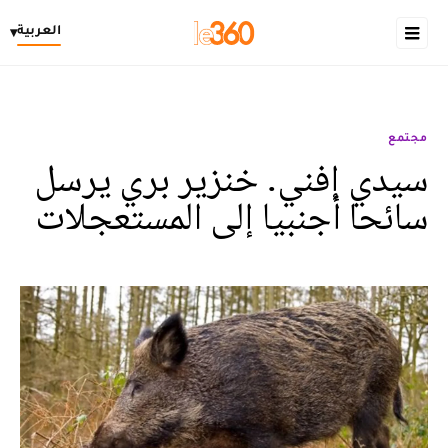
العربية
▾
مجتمع
سيدي إفني. خنزير بري يرسل
سائحا أجنبيا إلى المستعجلات