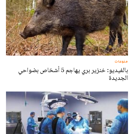
منوعات
بالفيديو: خنزير بري يهاجم 5 أشخاص بضواحي
الجديدة