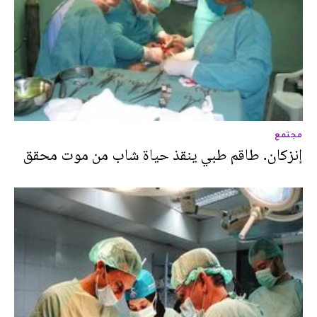
مجتمع
إنزكان. طاقم طبي ينقذ حياة شاب من موت محقق