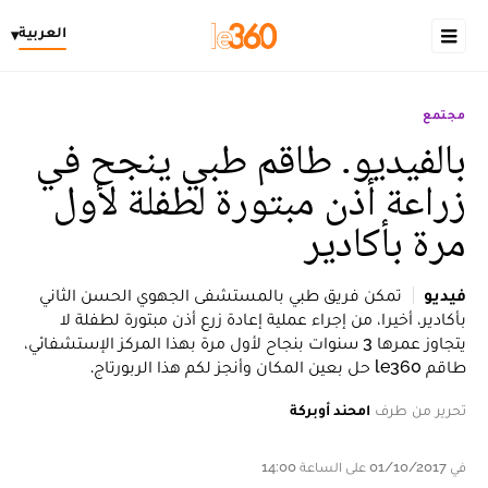
العربية
▾
مجتمع
بالفيديو. طاقم طبي ينجح في
زراعة أذن مبتورة لطفلة لأول
مرة بأكادير
فيديو
تمكن فريق طبي بالمستشفى الجهوي الحسن الثاني
بأكادير، أخيرا، من إجراء عملية إعادة زرع أذن مبتورة لطفلة لا
يتجاوز عمرها 3 سنوات بنجاح لأول مرة بهذا المركز الإستشفائي،
طاقم le360 حل بعين المكان وأنجز لكم هذا الربورتاج.
تحرير من طرف
امحند أوبركة
في 01/10/2017 على الساعة 14:00