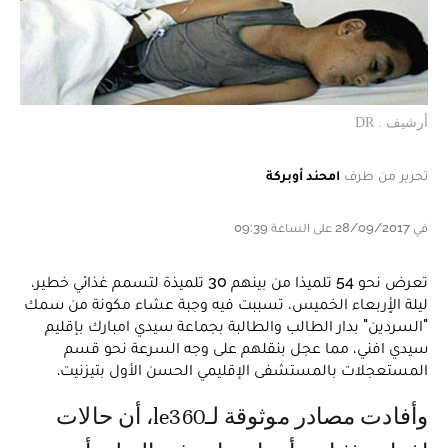
أرشيف . DR
تحرير من طرف
امحند أوبركة
في 28/09/2017 على الساعة 09:39
تعرض نحو 54 تلميذا من بينهم 30 تلميذة لتسمم غذائي خطير،
ليلة الأٍربعاء الخميس، تسببت فيه وجبة عشاء مكونة من سمك
"السردين" بدار الطالب والطالبة بجماعة سيدي امبارك بإقليم
سيدي افني، مما عجل بنقلهم على وجه السرعة نحو قسم
المستعجلات بالمستشفى الإقليمي الحسن الأول بتيزنيت.
وأفادت مصادر موثوقة لـle360، أن حالات