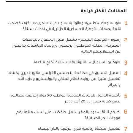
المقالات الأكثر قراءة
1
«أوت» و«أغسطس» و«الولايات» ونداءات «الحريك».. كيف فضحت
اللغة بصمات الأجهزة العسكرية الجزائرية في أحداث سبتة؟
2
رسوم «التوقيت الميسر» تشعل فتيل الاحتقان بالجامعات
المغربية.. الطلبة الموظفون يرفضون ورؤساء الجامعات يدافعون
عن استقلاليتهم المالية
3
«نوكليو ناسيونال».. النيونازية الإسبانية تخلع قناعها
4
العميل السابق في مكافحة التجسس الفرنسي ماثيو غديري يكشف
تفاصيل مثيرة عن روابط نظام الملالي والبوليساريو وحزب الله
والجزائر
5
تأشيرة الدخول للولايات المتحدة: مواطنو 30 دولة إفريقية مطالبون
بدفع كفالة تصل إلى 20 ألف دولار
6
أضخم ثلاثة سدود بالمغرب: هل حافظت على نسب ملئها رغم
موجات الحر الصيفية؟
7
تفاصيل منشأة رياضية كبرى مرتقبة بالدار البيضاء