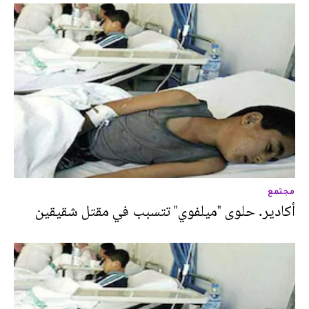
مجتمع
أكادير. حلوى "ميلفوي" تتسبب في مقتل شقيقين