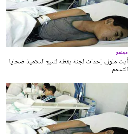
مجتمع
أيت ملول. إحداث لجنة يقظة لتتبع التلاميذ ضحايا
التسمم