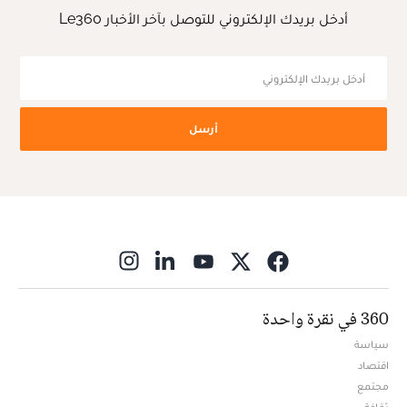
أدخل بريدك الإلكتروني للتوصل بآخر الأخبار Le360
أرسل
ns in new window
360 في نقرة واحدة
سياسة
اقتصاد
مجتمع
ثقافة