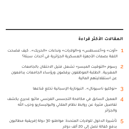
المقالات الأكثر قراءة
1
«أوت» و«أغسطس» و«الولايات» ونداءات «الحريك».. كيف فضحت
اللغة بصمات الأجهزة العسكرية الجزائرية في أحداث سبتة؟
2
رسوم «التوقيت الميسر» تشعل فتيل الاحتقان بالجامعات
المغربية.. الطلبة الموظفون يرفضون ورؤساء الجامعات يدافعون
عن استقلاليتهم المالية
3
«نوكليو ناسيونال».. النيونازية الإسبانية تخلع قناعها
4
العميل السابق في مكافحة التجسس الفرنسي ماثيو غديري يكشف
تفاصيل مثيرة عن روابط نظام الملالي والبوليساريو وحزب الله
والجزائر
5
تأشيرة الدخول للولايات المتحدة: مواطنو 30 دولة إفريقية مطالبون
بدفع كفالة تصل إلى 20 ألف دولار