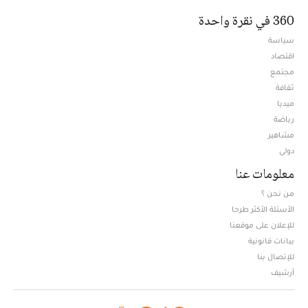
360 في نقرة واحدة
سياسة
اقتصاد
مجتمع
ثقافة
ميديا
Opens in new window
رياضة
مشاهير
دولي
معلومات عنا
من نحن ؟
الأسئلة الأكثر طرحا
للإعلان على موقعنا
بيانات قانونية
للإتصال بنا
أرشيف