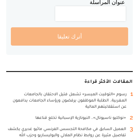
عنوان المراسلة
أترك تعليقا
المقالات الأكثر قراءة
1
رسوم «التوقيت الميسر» تشعل فتيل الاحتقان بالجامعات
المغربية.. الطلبة الموظفون يرفضون ورؤساء الجامعات يدافعون
عن استقلاليتهم المالية
2
«نوكليو ناسيونال».. النيونازية الإسبانية تخلع قناعها
3
العميل السابق في مكافحة التجسس الفرنسي ماثيو غديري يكشف
تفاصيل مثيرة عن روابط نظام الملالي والبوليساريو وحزب الله