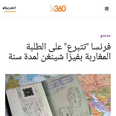
العربية
▾
مجتمع
فرنسا "تتبرع" على الطلبة
المغاربة بفيزا شينغن لمدة سنة