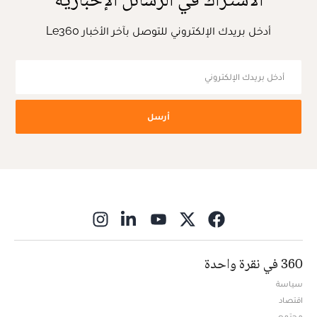
أدخل بريدك الإلكتروني للتوصل بآخر الأخبار Le360
أرسل
ns in new window
360 في نقرة واحدة
سياسة
اقتصاد
مجتمع