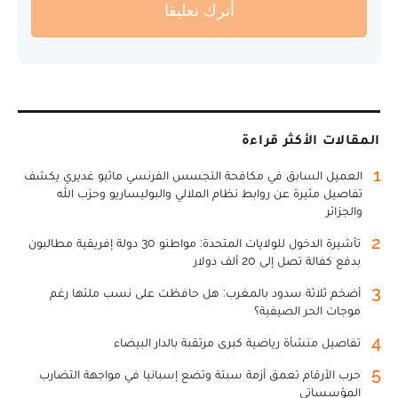
أترك تعليقا
المقالات الأكثر قراءة
1
العميل السابق في مكافحة التجسس الفرنسي ماثيو غديري يكشف
تفاصيل مثيرة عن روابط نظام الملالي والبوليساريو وحزب الله
والجزائر
2
تأشيرة الدخول للولايات المتحدة: مواطنو 30 دولة إفريقية مطالبون
بدفع كفالة تصل إلى 20 ألف دولار
3
أضخم ثلاثة سدود بالمغرب: هل حافظت على نسب ملئها رغم
موجات الحر الصيفية؟
4
تفاصيل منشأة رياضية كبرى مرتقبة بالدار البيضاء
5
حرب الأرقام تعمق أزمة سبتة وتضع إسبانيا في مواجهة التضارب
المؤسساتي