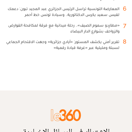
6
المعارضة التونسية تراسل الرئيس الجزائري عبد المجيد تبون: دعمك
لقيس سعيد يكرس الدكتاتورية.. وسيادة تونس خط أحمر
7
«مطارِدو سموم الصيف».. رحلة ميدانية مع فرقة لمكافحة القوارض
والزواحف بشوارع الدار البيضاء
8
تقرير أمني يكشف المستور: «أيادي جزائرية» وجهت الاقتحام الجماعي
لسبتة ومليلية عبر «غرفة قيادة رقمية»
الاشتراك في الرسائل الإخبارية