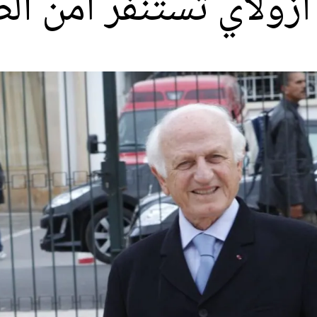
أزولاي تستنفر أمن ال