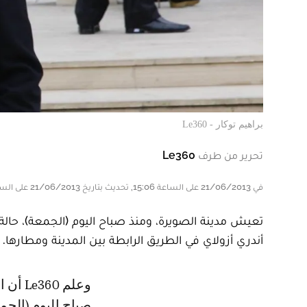
براهيم توكار - Le360
تحرير من طرف
Le360
في 21/06/2013 على الساعة 15:06, تحديث بتاريخ 21/06/2013 على الساعة 16:58
تعيش مدينة الصويرة، ومنذ صباح اليوم (الجمعة)، حالة
أندري أزولاي في الطريق الرابطة بين المدينة ومطارها.
وعلم Le360 أن السيارة التي كان يقودها سائق أندري أزولاي، مستشار الملك،
صباح اليوم (الجم