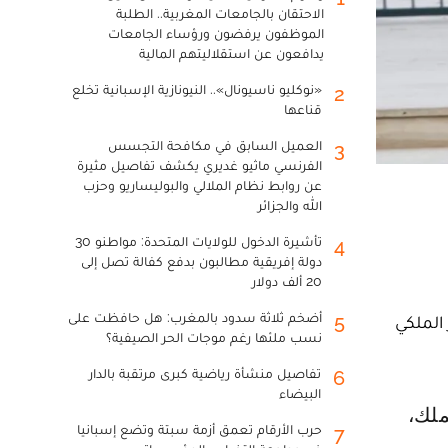
الاحتقان بالجامعات المغربية.. الطلبة
الموظفون يرفضون ورؤساء الجامعات
يدافعون عن استقلاليتهم المالية
«نوكليو ناسيونال».. النيونازية الإسبانية تخلع
2
قناعها
العميل السابق في مكافحة التجسس
3
الفرنسي ماثيو غديري يكشف تفاصيل مثيرة
عن روابط نظام الملالي والبوليساريو وحزب
الله والجزائر
تأشيرة الدخول للولايات المتحدة: مواطنو 30
4
دولة إفريقية مطالبون بدفع كفالة تصل إلى
20 ألف دولار
أضخم ثلاثة سدود بالمغرب: هل حافظت على
5
الملكي
نسب ملئها رغم موجات الحر الصيفية؟
تفاصيل منشأة رياضية كبرى مرتقبة بالدار
6
البيضاء
حرب الأرقام تعمق أزمة سبتة وتضع إسبانيا
7