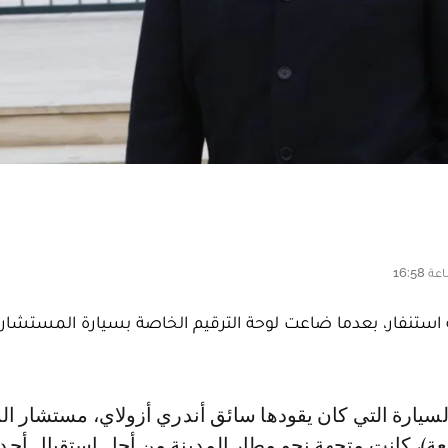
 استنفار، بعدما ضاعت لوحة الترقيم الخاصة بسيارة المستشار 
عة)، كانت متجهة نحو مطار المدينة من أجل استقبال أحد