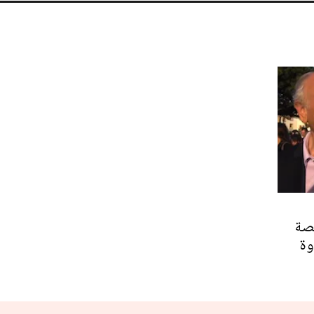
صة
وة