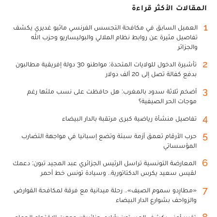
المقالات الأكثر قراءة
1
العميل السابق في مكافحة التجسس الفرنسي ماثيو غديري يكشف
تفاصيل مثيرة عن روابط نظام الملالي والبوليساريو وحزب الله
والجزائر
2
تأشيرة الدخول للولايات المتحدة: مواطنو 30 دولة إفريقية مطالبون
بدفع كفالة تصل إلى 20 ألف دولار
3
أضخم ثلاثة سدود بالمغرب: هل حافظت على نسب ملئها رغم
موجات الحر الصيفية؟
4
تفاصيل منشأة رياضية كبرى مرتقبة بالدار البيضاء
5
حرب الأرقام تعمق أزمة سبتة وتضع إسبانيا في مواجهة التضارب
المؤسساتي
6
المعارضة التونسية تراسل الرئيس الجزائري عبد المجيد تبون: دعمك
لقيس سعيد يكرس الدكتاتورية.. وسيادة تونس خط أحمر
7
«مطارِدو سموم الصيف».. رحلة ميدانية مع فرقة لمكافحة القوارض
والزواحف بشوارع الدار البيضاء