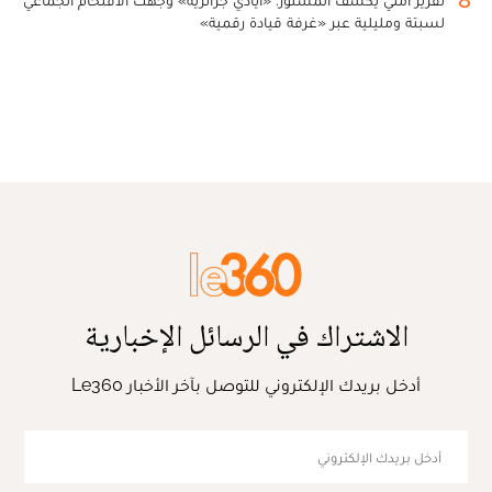
8
تقرير أمني يكشف المستور: «أيادي جزائرية» وجهت الاقتحام الجماعي
لسبتة ومليلية عبر «غرفة قيادة رقمية»
الاشتراك في الرسائل الإخبارية
أدخل بريدك الإلكتروني للتوصل بآخر الأخبار Le360