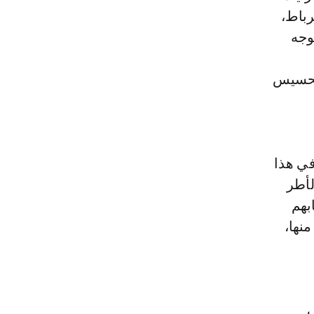
رباط،
وجه
لتحسيس
في هذا
لأطر
بهم
منها،
ف