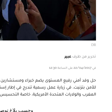
DR
تحرير من طرف
عبير
في 22/04/2017 على الساعة 12:30
حل وفد أمني رفيع المستوى يضم خبراء ومستشارين يمث
للأمن بتزنيت، في زيارة عمل رسمية تندرج في إطار إستكم
المغرب والولايات المتحدة الأمريكية، خاصة التحسي
وحسب بلاغ توصل le360 به، فقد خصص رئيس المنطقة الإقليمية للأمن بتزنيت