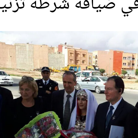
في ضيافة شرطة تزني