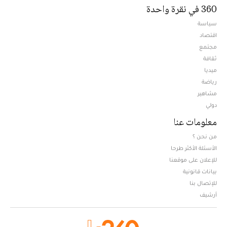
360 في نقرة واحدة
سياسة
اقتصاد
مجتمع
ثقافة
ميديا
Opens in new window
رياضة
مشاهير
دولي
معلومات عنا
من نحن ؟
الأسئلة الأكثر طرحا
للإعلان على موقعنا
بيانات قانونية
للإتصال بنا
أرشيف