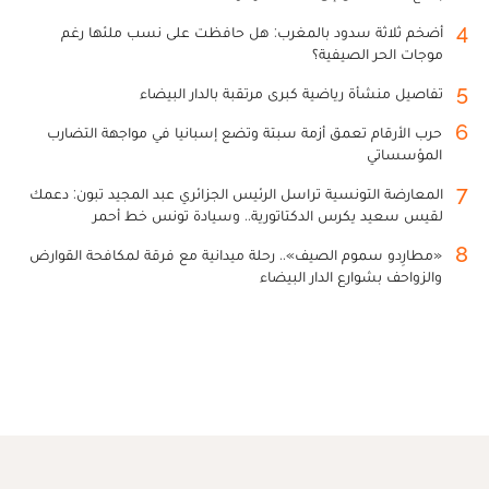
4
أضخم ثلاثة سدود بالمغرب: هل حافظت على نسب ملئها رغم
موجات الحر الصيفية؟
5
تفاصيل منشأة رياضية كبرى مرتقبة بالدار البيضاء
6
حرب الأرقام تعمق أزمة سبتة وتضع إسبانيا في مواجهة التضارب
المؤسساتي
7
المعارضة التونسية تراسل الرئيس الجزائري عبد المجيد تبون: دعمك
لقيس سعيد يكرس الدكتاتورية.. وسيادة تونس خط أحمر
8
«مطارِدو سموم الصيف».. رحلة ميدانية مع فرقة لمكافحة القوارض
والزواحف بشوارع الدار البيضاء