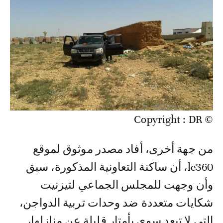
© Copyright : DR
من جهة أخرى، أفاد مصدر موثوق لموقع
le360، أن ساكنة التعاونية المذكورة، سبق
وأن وجهت للمجلس الجماعي لتيزنيت
شكايات متعددة ضد وحدات تربية الدواجن،
التي لا تبعد سوى بأمتار قليلة عن منازلها،