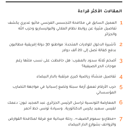
المقالات الأكثر قراءة
1
العميل السابق في مكافحة التجسس الفرنسي ماثيو غديري يكشف
تفاصيل مثيرة عن روابط نظام الملالي والبوليساريو وحزب الله
والجزائر
2
تأشيرة الدخول للولايات المتحدة: مواطنو 30 دولة إفريقية مطالبون
بدفع كفالة تصل إلى 20 ألف دولار
3
أضخم ثلاثة سدود بالمغرب: هل حافظت على نسب ملئها رغم
موجات الحر الصيفية؟
4
تفاصيل منشأة رياضية كبرى مرتقبة بالدار البيضاء
5
حرب الأرقام تعمق أزمة سبتة وتضع إسبانيا في مواجهة التضارب
المؤسساتي
6
المعارضة التونسية تراسل الرئيس الجزائري عبد المجيد تبون: دعمك
لقيس سعيد يكرس الدكتاتورية.. وسيادة تونس خط أحمر
7
«مطارِدو سموم الصيف».. رحلة ميدانية مع فرقة لمكافحة القوارض
والزواحف بشوارع الدار البيضاء