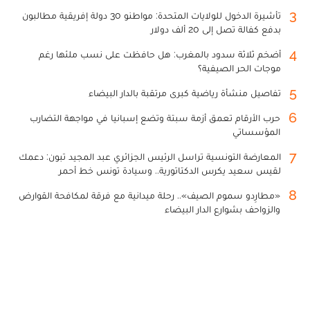
3
تأشيرة الدخول للولايات المتحدة: مواطنو 30 دولة إفريقية مطالبون
بدفع كفالة تصل إلى 20 ألف دولار
4
أضخم ثلاثة سدود بالمغرب: هل حافظت على نسب ملئها رغم
موجات الحر الصيفية؟
5
تفاصيل منشأة رياضية كبرى مرتقبة بالدار البيضاء
6
حرب الأرقام تعمق أزمة سبتة وتضع إسبانيا في مواجهة التضارب
المؤسساتي
7
المعارضة التونسية تراسل الرئيس الجزائري عبد المجيد تبون: دعمك
لقيس سعيد يكرس الدكتاتورية.. وسيادة تونس خط أحمر
8
«مطارِدو سموم الصيف».. رحلة ميدانية مع فرقة لمكافحة القوارض
والزواحف بشوارع الدار البيضاء