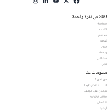
ns in new window
360 في نقرة واحدة
سياسة
اقتصاد
مجتمع
ثقافة
ميديا
Opens in new window
رياضة
مشاهير
دولي
معلومات عنا
من نحن ؟
الأسئلة الأكثر طرحا
للإعلان على موقعنا
بيانات قانونية
للإتصال بنا
أرشيف