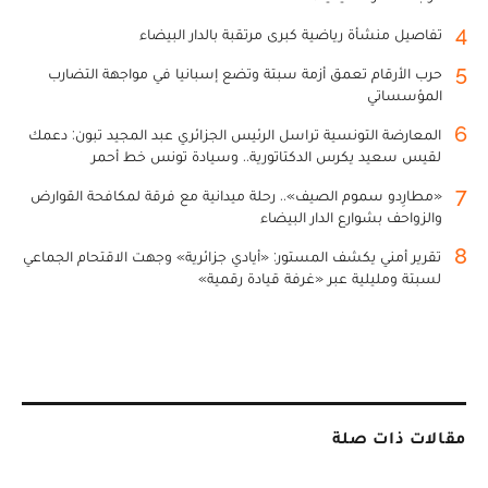
4
تفاصيل منشأة رياضية كبرى مرتقبة بالدار البيضاء
5
حرب الأرقام تعمق أزمة سبتة وتضع إسبانيا في مواجهة التضارب
المؤسساتي
6
المعارضة التونسية تراسل الرئيس الجزائري عبد المجيد تبون: دعمك
لقيس سعيد يكرس الدكتاتورية.. وسيادة تونس خط أحمر
7
«مطارِدو سموم الصيف».. رحلة ميدانية مع فرقة لمكافحة القوارض
والزواحف بشوارع الدار البيضاء
8
تقرير أمني يكشف المستور: «أيادي جزائرية» وجهت الاقتحام الجماعي
لسبتة ومليلية عبر «غرفة قيادة رقمية»
مقالات ذات صلة