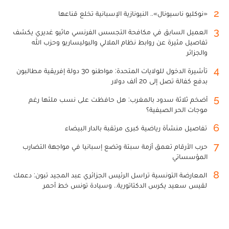
2
«نوكليو ناسيونال».. النيونازية الإسبانية تخلع قناعها
3
العميل السابق في مكافحة التجسس الفرنسي ماثيو غديري يكشف
تفاصيل مثيرة عن روابط نظام الملالي والبوليساريو وحزب الله
والجزائر
4
تأشيرة الدخول للولايات المتحدة: مواطنو 30 دولة إفريقية مطالبون
بدفع كفالة تصل إلى 20 ألف دولار
5
أضخم ثلاثة سدود بالمغرب: هل حافظت على نسب ملئها رغم
موجات الحر الصيفية؟
6
تفاصيل منشأة رياضية كبرى مرتقبة بالدار البيضاء
7
حرب الأرقام تعمق أزمة سبتة وتضع إسبانيا في مواجهة التضارب
المؤسساتي
8
المعارضة التونسية تراسل الرئيس الجزائري عبد المجيد تبون: دعمك
لقيس سعيد يكرس الدكتاتورية.. وسيادة تونس خط أحمر