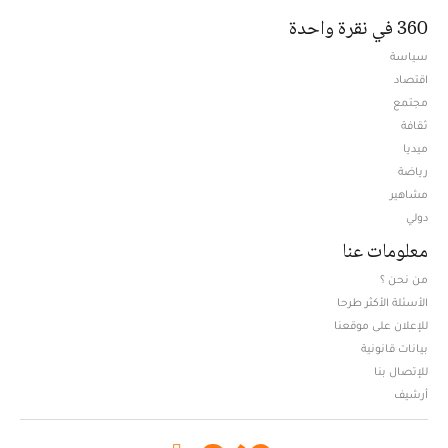
360 في نقرة واحدة
سياسة
اقتصاد
مجتمع
ثقافة
ميديا
Opens in new window
رياضة
مشاهير
دولي
معلومات عنا
من نحن ؟
الأسئلة الأكثر طرحا
للإعلان على موقعنا
بيانات قانونية
للإتصال بنا
أرشيف