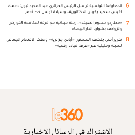
6
المعارضة التونسية تراسل الرئيس الجزائري عبد المجيد تبون: دعمك
لقيس سعيد يكرس الدكتاتورية.. وسيادة تونس خط أحمر
7
«مطارِدو سموم الصيف».. رحلة ميدانية مع فرقة لمكافحة القوارض
والزواحف بشوارع الدار البيضاء
8
تقرير أمني يكشف المستور: «أيادي جزائرية» وجهت الاقتحام الجماعي
لسبتة ومليلية عبر «غرفة قيادة رقمية»
الاشتراك في الرسائل الإخبارية