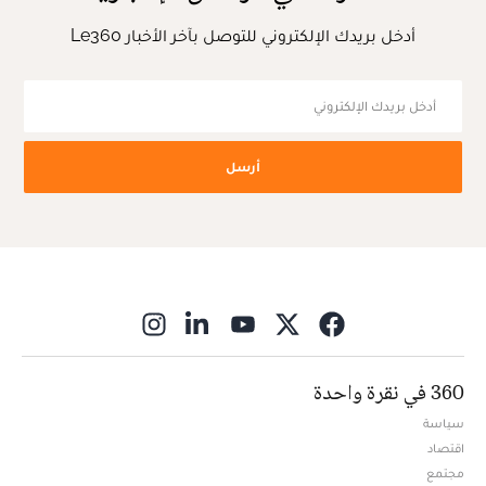
أدخل بريدك الإلكتروني للتوصل بآخر الأخبار Le360
أرسل
ns in new window
360 في نقرة واحدة
سياسة
اقتصاد
مجتمع