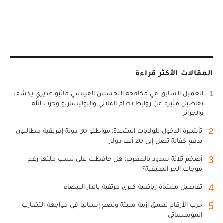
المقالات الأكثر قراءة
1
العميل السابق في مكافحة التجسس الفرنسي ماثيو غديري يكشف
تفاصيل مثيرة عن روابط نظام الملالي والبوليساريو وحزب الله
والجزائر
2
تأشيرة الدخول للولايات المتحدة: مواطنو 30 دولة إفريقية مطالبون
بدفع كفالة تصل إلى 20 ألف دولار
3
أضخم ثلاثة سدود بالمغرب: هل حافظت على نسب ملئها رغم
موجات الحر الصيفية؟
4
تفاصيل منشأة رياضية كبرى مرتقبة بالدار البيضاء
5
حرب الأرقام تعمق أزمة سبتة وتضع إسبانيا في مواجهة التضارب
المؤسساتي