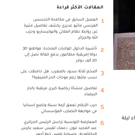
المقالات الأكثر قراءة
العميل السابق في مكافحة التجسس
1
الفرنسي ماثيو غديري يكشف تفاصيل مثيرة
عن روابط نظام الملالي والبوليساريو وحزب
الله والجزائر
تأشيرة الدخول للولايات المتحدة: مواطنو 30
2
دولة إفريقية مطالبون بدفع كفالة تصل إلى
20 ألف دولار
أضخم ثلاثة سدود بالمغرب: هل حافظت على
3
نسب ملئها رغم موجات الحر الصيفية؟
تفاصيل منشأة رياضية كبرى مرتقبة بالدار
4
البيضاء
حرب الأرقام تعمق أزمة سبتة وتضع إسبانيا
5
في مواجهة التضارب المؤسساتي
 ليلة
المعارضة التونسية تراسل الرئيس الجزائري
6
عبد المجيد تبون: دعمك لقيس سعيد يكرس
الدكتاتورية.. وسيادة تونس خط أحمر