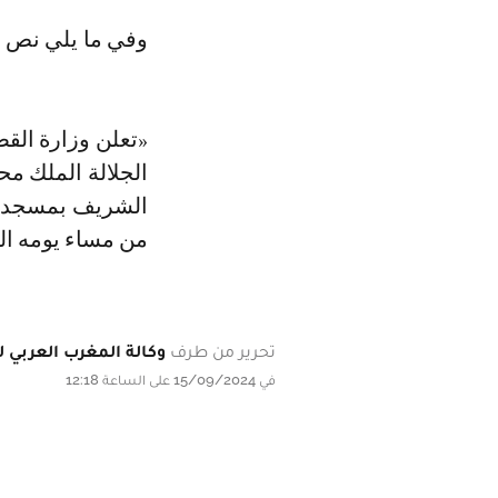
وفي ما يلي نص ب
«تعلن وزارة الق
الجلالة الملك مح
الشريف بمسجد حس
من مساء يومه الأحد 11 ربيع الأول 1446هـ موافق 15 شت
تحرير من طرف
وكالة المغرب العربي لل
في 15/09/2024 على الساعة 12:18