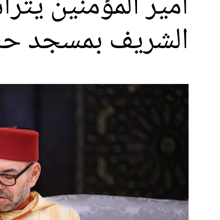
أمير المؤمنين يترأ
الشريف بمسجد حسا