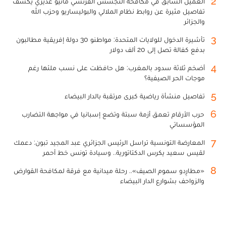
2
العميل السابق في مكافحة التجسس الفرنسي ماثيو غديري يكشف
تفاصيل مثيرة عن روابط نظام الملالي والبوليساريو وحزب الله
والجزائر
3
تأشيرة الدخول للولايات المتحدة: مواطنو 30 دولة إفريقية مطالبون
بدفع كفالة تصل إلى 20 ألف دولار
4
أضخم ثلاثة سدود بالمغرب: هل حافظت على نسب ملئها رغم
موجات الحر الصيفية؟
5
تفاصيل منشأة رياضية كبرى مرتقبة بالدار البيضاء
6
حرب الأرقام تعمق أزمة سبتة وتضع إسبانيا في مواجهة التضارب
المؤسساتي
7
المعارضة التونسية تراسل الرئيس الجزائري عبد المجيد تبون: دعمك
لقيس سعيد يكرس الدكتاتورية.. وسيادة تونس خط أحمر
8
«مطارِدو سموم الصيف».. رحلة ميدانية مع فرقة لمكافحة القوارض
والزواحف بشوارع الدار البيضاء