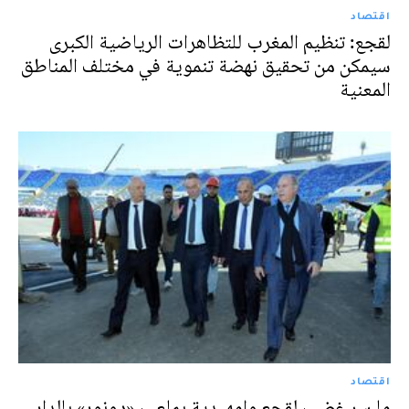
اقتصاد
لقجع: تنظيم المغرب للتظاهرات الرياضية الكبرى
سيمكن من تحقيق نهضة تنموية في مختلف المناطق
المعنية
اقتصاد
ما سر غضب لقجع وامهيدية بملعب «دونور» بالدار