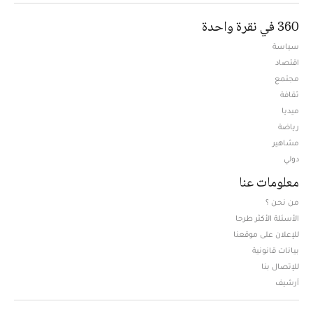
360 في نقرة واحدة
سياسة
اقتصاد
مجتمع
ثقافة
ميديا
Opens in new window
رياضة
مشاهير
دولي
معلومات عنا
من نحن ؟
الأسئلة الأكثر طرحا
للإعلان على موقعنا
بيانات قانونية
للإتصال بنا
أرشيف