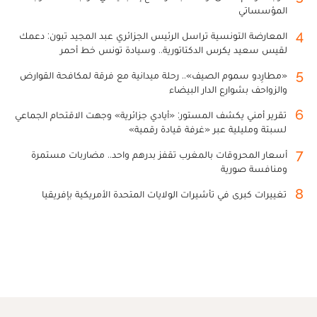
المؤسساتي
4
المعارضة التونسية تراسل الرئيس الجزائري عبد المجيد تبون: دعمك
لقيس سعيد يكرس الدكتاتورية.. وسيادة تونس خط أحمر
5
«مطارِدو سموم الصيف».. رحلة ميدانية مع فرقة لمكافحة القوارض
والزواحف بشوارع الدار البيضاء
6
تقرير أمني يكشف المستور: «أيادي جزائرية» وجهت الاقتحام الجماعي
لسبتة ومليلية عبر «غرفة قيادة رقمية»
7
أسعار المحروقات بالمغرب تقفز بدرهم واحد.. مضاربات مستمرة
ومنافسة صورية
8
تغييرات كبرى في تأشيرات الولايات المتحدة الأمريكية بإفريقيا