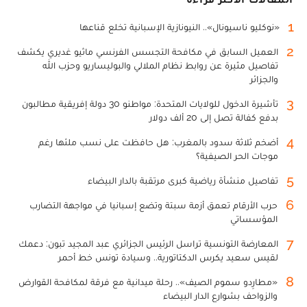
1
«نوكليو ناسيونال».. النيونازية الإسبانية تخلع قناعها
2
العميل السابق في مكافحة التجسس الفرنسي ماثيو غديري يكشف
تفاصيل مثيرة عن روابط نظام الملالي والبوليساريو وحزب الله
والجزائر
3
تأشيرة الدخول للولايات المتحدة: مواطنو 30 دولة إفريقية مطالبون
بدفع كفالة تصل إلى 20 ألف دولار
4
أضخم ثلاثة سدود بالمغرب: هل حافظت على نسب ملئها رغم
موجات الحر الصيفية؟
5
تفاصيل منشأة رياضية كبرى مرتقبة بالدار البيضاء
6
حرب الأرقام تعمق أزمة سبتة وتضع إسبانيا في مواجهة التضارب
المؤسساتي
7
المعارضة التونسية تراسل الرئيس الجزائري عبد المجيد تبون: دعمك
لقيس سعيد يكرس الدكتاتورية.. وسيادة تونس خط أحمر
8
«مطارِدو سموم الصيف».. رحلة ميدانية مع فرقة لمكافحة القوارض
والزواحف بشوارع الدار البيضاء