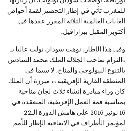
بوريطة، أوضحت سودان نونولت، أن زيارتها
للمغرب تأتي في إطار التحضير لقمة أحواض
الغابات العالمية الثلاثة المقرر عقدها في
أكتوبر المقبل ببرازافيل.
وفي هذا الإطار، نوهت سودان نولت عاليا بـ
»التزام صاحب الجلالة الملك محمد السادس
بالتنوع البيولوجي والمناخ، لا سيما في
المنطقة القارية الإفريقية »، مبرزة أن الملك
كان وراء مبادرة إنشاء ثلاث لجان مناخية
بمناسبة قمة العمل الإفريقية، المنعقدة في
16 نونبر 2016 على هامش الدورة الـ22
لمؤتمر الأطراف في الاتفاقية الإطار للأمم