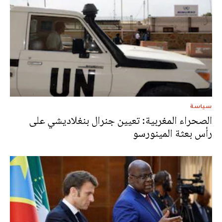
سياسة
الصحراء المغربية: تعيين جنرال بنغلاديشي على
رأس بعثة المينورسو