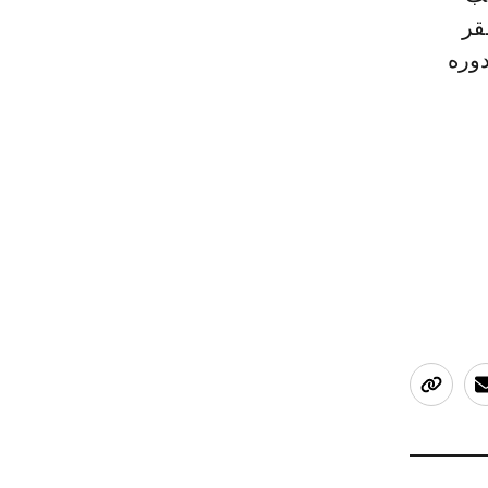
قر
دوره