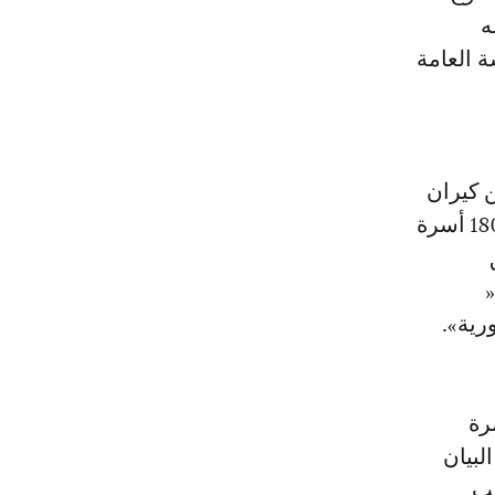
ه
ة العامة
ن كيران
الذي يتقاضاه منذ مغادرته رئاسة الحكومة يغطي الدعم المباشر لحوالي 180 أسرة
«
رية».
رة
لبيان
عب