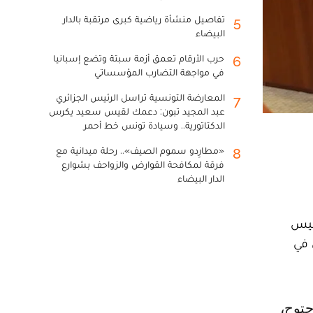
تفاصيل منشأة رياضية كبرى مرتقبة بالدار
5
البيضاء
حرب الأرقام تعمق أزمة سبتة وتضع إسبانيا
6
في مواجهة التضارب المؤسساتي
المعارضة التونسية تراسل الرئيس الجزائري
7
عبد المجيد تبون: دعمك لقيس سعيد يكرس
الدكتاتورية.. وسيادة تونس خط أحمر
«مطارِدو سموم الصيف».. رحلة ميدانية مع
8
فرقة لمكافحة القوارض والزواحف بشوارع
الدار البيضاء
ته منصب رئيس
ن في