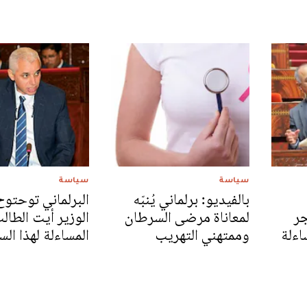
سياسة
سياسة
بالفيديو: برلماني يُنبّه
البرلماني توحتو
جر
لمعاناة مرضى السرطان
الوزير أيت الطال
اءلة
وممتهني التهريب
المساءلة لهذا ال