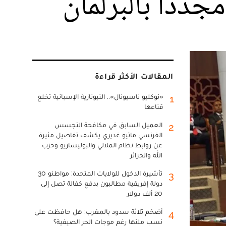
جددا بالبرلمان
المقالات الأكثر قراءة
«نوكليو ناسيونال».. النيونازية الإسبانية تخلع
1
قناعها
العميل السابق في مكافحة التجسس
2
الفرنسي ماثيو غديري يكشف تفاصيل مثيرة
عن روابط نظام الملالي والبوليساريو وحزب
الله والجزائر
تأشيرة الدخول للولايات المتحدة: مواطنو 30
3
دولة إفريقية مطالبون بدفع كفالة تصل إلى
20 ألف دولار
أضخم ثلاثة سدود بالمغرب: هل حافظت على
4
نسب ملئها رغم موجات الحر الصيفية؟