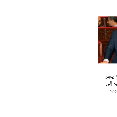
ح يجر
ب إلى
سبب