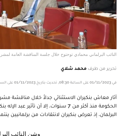
النائب البرلماني محمادي توحتوح خلال جلسة المناقشة العامة لمشروع قان
تحرير من طرف
محمد شلاي
في 01/11/2023 على الساعة 08:30, تحديث بتاريخ 01/11/2023 على الساعة 08:30
الحكومة منذ أكثر من 7 سنوات، إلا أن تأ
البرلمان، إذ تعرض بنكيران لانتقادات من برلمانيين ينتمو
وشن النائب البرلماني المنتمي لحزب التجمع الوطني للأحرار محمادي توحتوح،