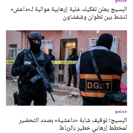
مجتمع
البسيج يعلن تفكيك خلية إرهابية موالية لـ«داعش»
تنشط بين تطوان وشفشاون
مجتمع
البسيج: توقيف شابة «داعشية» بصدد التحضير
لمخطط إرهابي خطير بالرباط