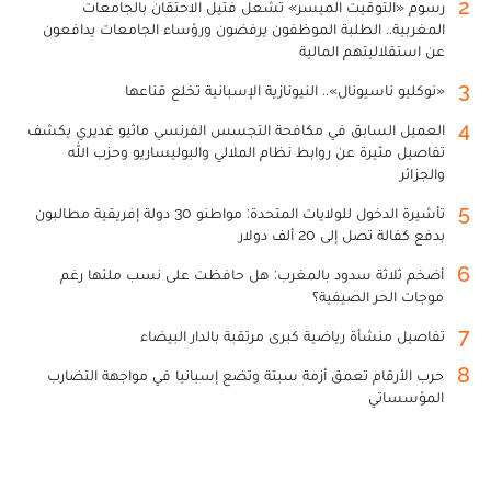
2
رسوم «التوقيت الميسر» تشعل فتيل الاحتقان بالجامعات
المغربية.. الطلبة الموظفون يرفضون ورؤساء الجامعات يدافعون
عن استقلاليتهم المالية
3
«نوكليو ناسيونال».. النيونازية الإسبانية تخلع قناعها
4
العميل السابق في مكافحة التجسس الفرنسي ماثيو غديري يكشف
تفاصيل مثيرة عن روابط نظام الملالي والبوليساريو وحزب الله
والجزائر
5
تأشيرة الدخول للولايات المتحدة: مواطنو 30 دولة إفريقية مطالبون
بدفع كفالة تصل إلى 20 ألف دولار
6
أضخم ثلاثة سدود بالمغرب: هل حافظت على نسب ملئها رغم
موجات الحر الصيفية؟
7
تفاصيل منشأة رياضية كبرى مرتقبة بالدار البيضاء
8
حرب الأرقام تعمق أزمة سبتة وتضع إسبانيا في مواجهة التضارب
المؤسساتي