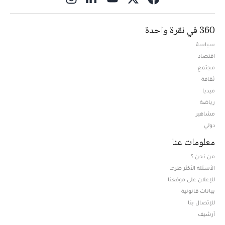
360 في نقرة واحدة
سياسة
اقتصاد
مجتمع
ثقافة
ميديا
Opens in new window
رياضة
مشاهير
دولي
معلومات عنا
من نحن ؟
الأسئلة الأكثر طرحا
للإعلان على موقعنا
بيانات قانونية
للإتصال بنا
أرشيف