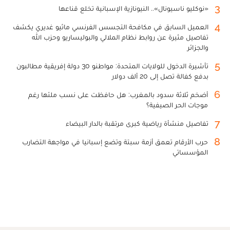
3
«نوكليو ناسيونال».. النيونازية الإسبانية تخلع قناعها
4
العميل السابق في مكافحة التجسس الفرنسي ماثيو غديري يكشف
تفاصيل مثيرة عن روابط نظام الملالي والبوليساريو وحزب الله
والجزائر
5
تأشيرة الدخول للولايات المتحدة: مواطنو 30 دولة إفريقية مطالبون
بدفع كفالة تصل إلى 20 ألف دولار
6
أضخم ثلاثة سدود بالمغرب: هل حافظت على نسب ملئها رغم
موجات الحر الصيفية؟
7
تفاصيل منشأة رياضية كبرى مرتقبة بالدار البيضاء
8
حرب الأرقام تعمق أزمة سبتة وتضع إسبانيا في مواجهة التضارب
المؤسساتي