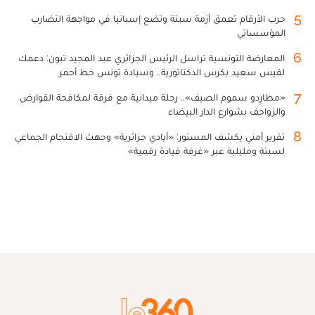
5
حرب الأرقام تعمق أزمة سبتة وتضع إسبانيا في مواجهة التضارب
المؤسساتي
6
المعارضة التونسية تراسل الرئيس الجزائري عبد المجيد تبون: دعمك
لقيس سعيد يكرس الدكتاتورية.. وسيادة تونس خط أحمر
7
«مطارِدو سموم الصيف».. رحلة ميدانية مع فرقة لمكافحة القوارض
والزواحف بشوارع الدار البيضاء
8
تقرير أمني يكشف المستور: «أيادي جزائرية» وجهت الاقتحام الجماعي
لسبتة ومليلية عبر «غرفة قيادة رقمية»