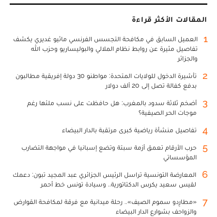
المقالات الأكثر قراءة
1
العميل السابق في مكافحة التجسس الفرنسي ماثيو غديري يكشف
تفاصيل مثيرة عن روابط نظام الملالي والبوليساريو وحزب الله
والجزائر
2
تأشيرة الدخول للولايات المتحدة: مواطنو 30 دولة إفريقية مطالبون
بدفع كفالة تصل إلى 20 ألف دولار
3
أضخم ثلاثة سدود بالمغرب: هل حافظت على نسب ملئها رغم
موجات الحر الصيفية؟
4
تفاصيل منشأة رياضية كبرى مرتقبة بالدار البيضاء
5
حرب الأرقام تعمق أزمة سبتة وتضع إسبانيا في مواجهة التضارب
المؤسساتي
6
المعارضة التونسية تراسل الرئيس الجزائري عبد المجيد تبون: دعمك
لقيس سعيد يكرس الدكتاتورية.. وسيادة تونس خط أحمر
7
«مطارِدو سموم الصيف».. رحلة ميدانية مع فرقة لمكافحة القوارض
والزواحف بشوارع الدار البيضاء